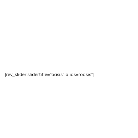
[rev_slider slidertitle=”oasis” alias=”oasis”]